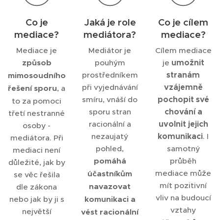
Co je
Jaká je role
Co je cílem
mediace?
mediátora?
mediace?
Mediace je
Mediátor je
Cílem mediace
umožnit
způsob
pouhým
je
stranám
prostředníkem
mimosoudního
vzájemně
při vyjednávání
řešení sporu
, a
pochopit své
smíru, vnáší do
to za pomoci
chování a
sporu stran
třetí nestranné
uvolnit jejich
racionální a
osoby -
komunikaci
nezaujatý
. I
mediátora. Při
pohled,
samotný
mediaci není
pomáhá
průběh
důležité, jak by
mediace může
účastníkům
se věc řešila
mít pozitivní
navazovat
dle zákona
vliv na budoucí
nebo jak by ji s
komunikaci a
vztahy
největší
vést racionální