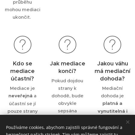
průběhu
mohou mediaci
ukončit.
Kdo se
Jak mediace
Jakou váhu
mediace
končí?
má mediační
účastní?
dohoda?
Pokud dojdou
Mediace je
strany k
Mediační
neveřejná
a
dohodě, bude
dohoda je
obvykle
platná a
účastní se jí
sepsána
pouze strany
vynutitelná i
písemná
sporu, případně
před soudy
.
jejich právní
dohoda
.
Používáme cookies, abychom zajistili správné fungování a
zástupci.
bezpečnost našich stránek. Tím vám můžeme zajistit tu