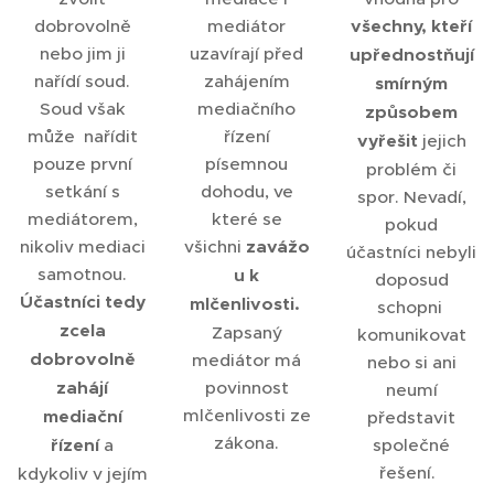
dobrovolně
mediátor
všechny, kteří
nebo jim ji
uzavírají před
upřednostňují
nařídí soud.
zahájením
smírným
Soud však
mediačního
způsobem
může nařídit
řízení
vyřešit
jejich
pouze první
písemnou
problém či
setkání s
dohodu, ve
spor. Nevadí,
mediátorem,
které se
pokud
nikoliv mediaci
všichni
zavážo
účastníci nebyli
samotnou.
u k
doposud
Účastníci tedy
mlčenlivosti.
schopni
zcela
Zapsaný
komunikovat
dobrovolně
mediátor má
nebo si ani
zahájí
povinnost
neumí
mlčenlivosti ze
mediační
představit
zákona.
řízení
a
společné
řešení.
kdykoliv v jejím