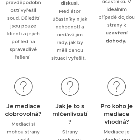
účastníků. V
pravděpodobn
diskusi.
ideálním
ostí vyřešil
Mediátor
případě dojdou
soud. Důležití
účastníky nijak
strany k
jsou pouze
nehodnotí a
uzavření
klienti a jejich
nedává jim
dohody.
pohled na
rady, jak by
spravedlivé
měli danou
řešení.
situaci vyřešit.
Je mediace
Jak je to s
Pro koho je
dobrovolná?
mlčenlivostí
mediace
?
vhodná?
Mediaci si
mohou strany
Strany
Mediace je
zvolit
mediace i
vhodná pro