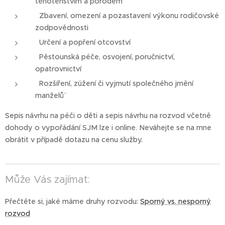
těhotenstvím a porodem
Zbavení, omezení a pozastavení výkonu rodičovské
zodpovědnosti
Určení a popření otcovství
Pěstounská péče, osvojení, poručnictví,
opatrovnictví
Rozšíření, zúžení či vyjmutí společného jmění
manželů¨
Sepis návrhu na péči o děti a sepis návrhu na rozvod včetně
dohody o vypořádání SJM lze i online. Neváhejte se na mne
obrátit v případě dotazu na cenu služby.
Může Vás zajímat:
Přečtěte si, jaké máme druhy rozvodu:
Sporný vs. nesporný
rozvod