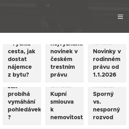
06.05.2026
Rozkaz k
05.02.2026
vyklizení
Přehled
– rychlá
nejvýznamnějších
02.11.2025
cesta, jak
novinek v
Novinky v
dostat
českém
rodinném
nájemce
trestním
právu od
z bytu?
právu
1.1.2026
21.04.2025
Jak
12.04.2025
17.03.2025
probíhá
Kupní
Sporný
vymáhání
smlouva
vs.
pohledávek
k
nesporný
?
nemovitosti
rozvod
06.03.2025
Ukončení
12.03.2025