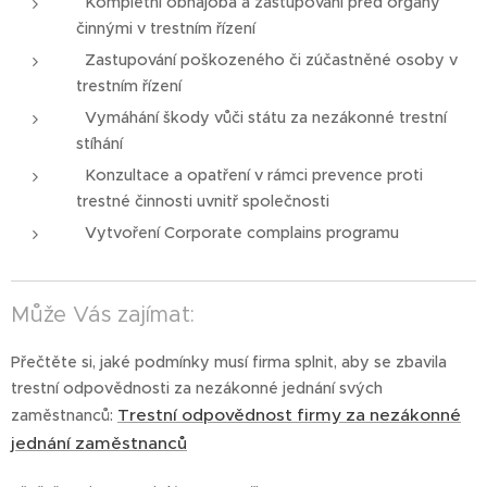
Kompletní obhajoba a zastupování před orgány
činnými v trestním řízení
Zastupování poškozeného či zúčastněné osoby v
trestním řízení
Vymáhání škody vůči státu za nezákonné trestní
stíhání
Konzultace a opatření v rámci prevence proti
trestné činnosti uvnitř společnosti
Vytvoření Corporate complains programu
Může Vás zajímat:
Přečtěte si, jaké podmínky musí firma splnit, aby se zbavila
trestní odpovědnosti za nezákonné jednání svých
Trestní odpovědnost firmy za nezákonné
zaměstnanců:
jednání zaměstnanců